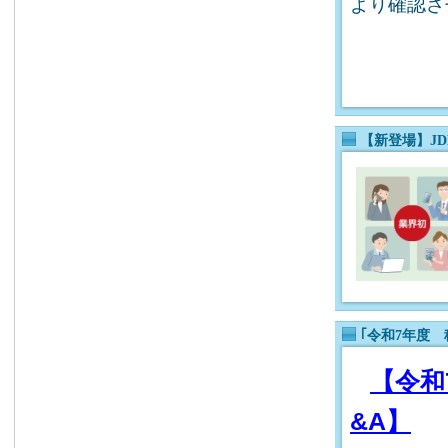
より確認さ
【新登場】JD
｢令和7年度
【令和
&A】