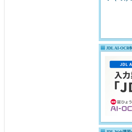
JDL AI-O
JDL Web