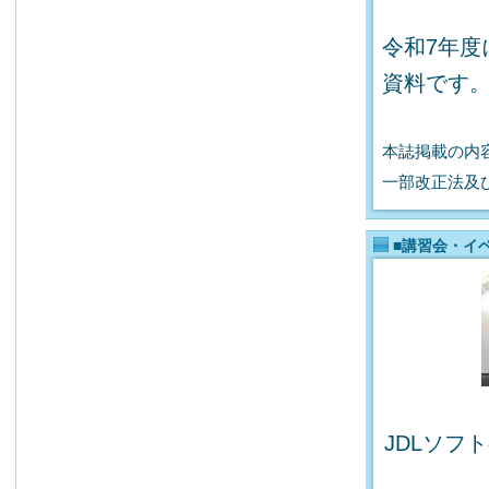
令和7年度
資料です
本誌掲載の内
一部改正法及
■講習会・イ
JDLソフ