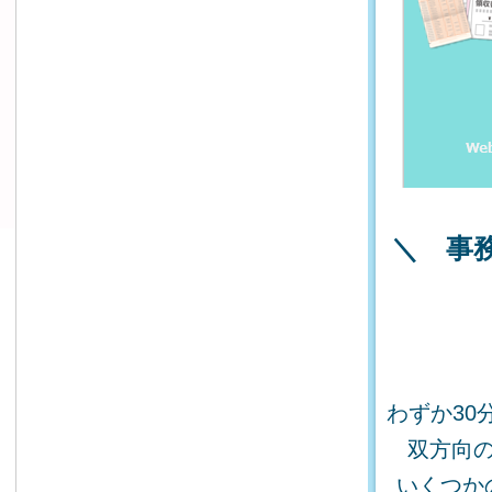
＼ 事
わずか30
双方向
いくつか