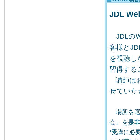
JDL 
JDLの
客様とJ
を視聴し
習得する
講師は
せていた
場所を選ば
会」を是
*受講に必